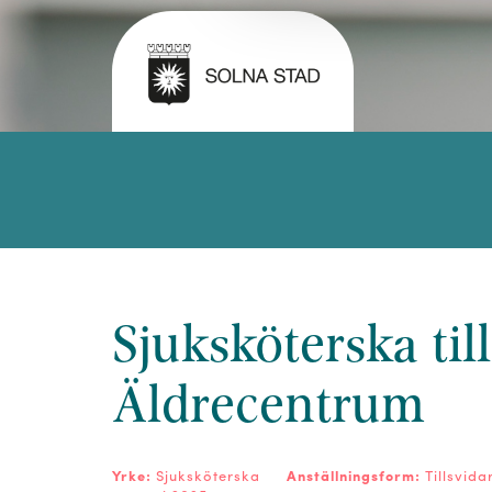
Sjuksköterska til
Äldrecentrum
Yrke:
Sjuksköterska
Anställningsform:
Tillsvida