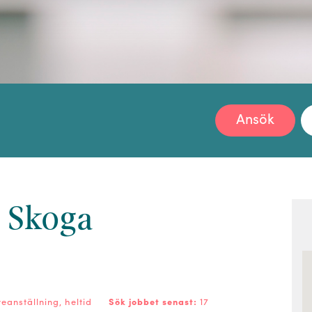
Ansök
l Skoga
reanställning, heltid
Sök jobbet senast:
17