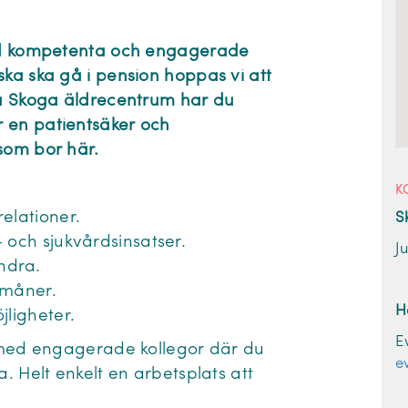
med kompetenta och engagerade
ka ska gå i pension hoppas vi att
på Skoga äldrecentrum har du
 en patientsäker och
som bor här.
K
elationer.
S
 och sjukvårdsinsatser.
J
ndra.
rmåner.
H
jligheter.
E
m med engagerade kollegor där du
e
. Helt enkelt en arbetsplats att