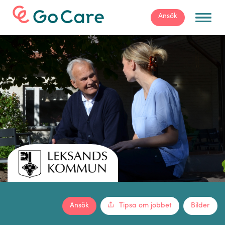
För arbetsgivare
Ansök
Ansök
Tipsa om jobbet
Bilder