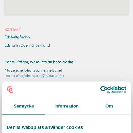
KONTAKT
Edshultgården
Edshultsvägen 15, Leksand
Har du frågor, tveka inte att höra av dig!
Madeleine Johansson, enhetschef
madeleine.johansson@leksand.se
Erica Bäcklund, enhetschef
erica.backlund@leksand.se
Kristina Ollén, enhetschef
kristina.ollen@leksand.se
Samtycke
Information
Om
Besök Leksands hemsida
Denna webbplats använder cookies
Sociala medier