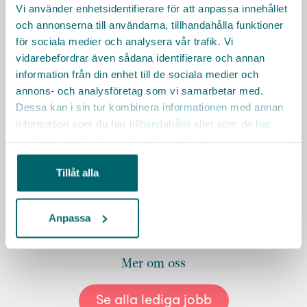
Vi använder enhetsidentifierare för att anpassa innehållet
och annonserna till användarna, tillhandahålla funktioner
för sociala medier och analysera vår trafik. Vi
vidarebefordrar även sådana identifierare och annan
Räkna ut resväg
information från din enhet till de sociala medier och
annons- och analysföretag som vi samarbetar med.
Dessa kan i sin tur kombinera informationen med annan
information som du har tillhandahållit eller som de har
samlat in när du har använt deras tjänster.
Tillåt alla
Anpassa
Mer om oss
Se alla lediga jobb