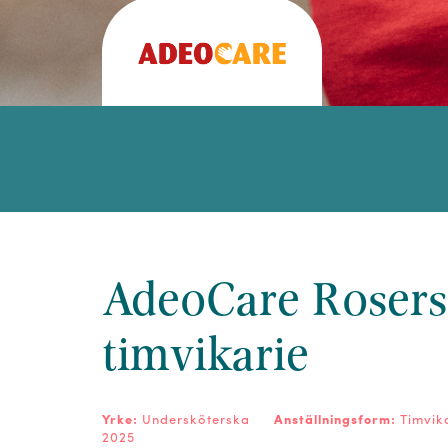
AdeoCare Rosers
timvikarie
Yrke:
Undersköterska
Anställningsform:
Timvik
2025