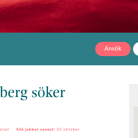
Ansök
berg söker
ariat
Sök jobbet senast:
02 oktober