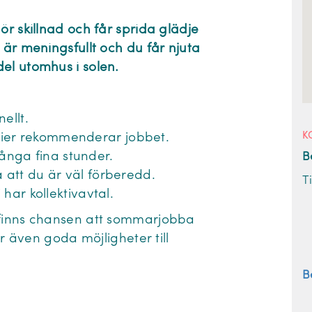
ör skillnad och får sprida glädje
 är meningsfullt och du får njuta
el utomhus i solen.
ellt.
K
rier rekommenderar jobbet.
ånga fina stunder.
B
å att du är väl förberedd.
T
 har kollektivavtal.
 finns chansen att sommarjobba
ar även goda möjligheter till
B