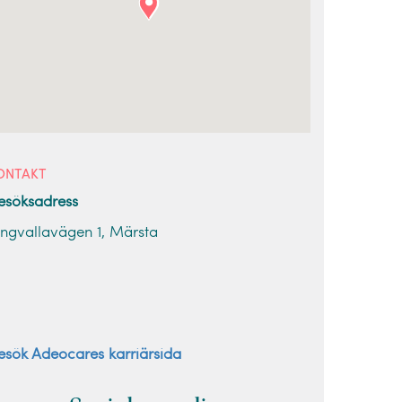
ONTAKT
esöksadress
ingvallavägen 1, Märsta
esök Adeocares karriärsida