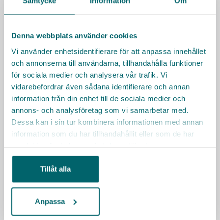
Samtycke
Information
Om
Har du frågor? Hör av dig!
Anne-Chatrine Mattinson, enhetschef
Denna webbplats använder cookies
070 - 431 16 93
Vi använder enhetsidentifierare för att anpassa innehållet
anne-chatrine.mattinson@adeocare.se
och annonserna till användarna, tillhandahålla funktioner
Besöksadress:
för sociala medier och analysera vår trafik. Vi
Hjärnegatan 1, Stockholm
vidarebefordrar även sådana identifierare och annan
information från din enhet till de sociala medier och
Besök Adeocares karriärsida
annons- och analysföretag som vi samarbetar med.
Sociala medier
Dessa kan i sin tur kombinera informationen med annan
information som du har tillhandahållit eller som de har
samlat in när du har använt deras tjänster.
Tillåt alla
Räkna ut resväg
Anpassa