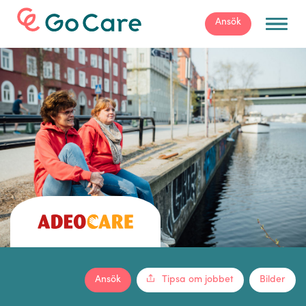
För arbetsgivare
Ansök
Ansök
Tipsa om jobbet
Bilder