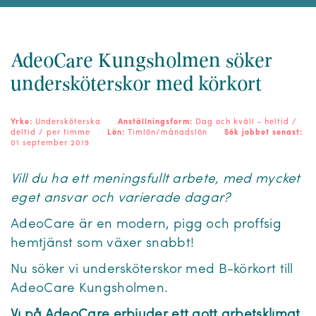
AdeoCare Kungsholmen söker
undersköterskor med körkort
Yrke:
Undersköterska
Anställningsform:
Dag och kväll - heltid /
deltid / per timme
Lön:
Timlön/månadslön
Sök jobbet senast:
01 september 2019
Vill du ha ett meningsfullt arbete, med mycket
eget ansvar och varierade dagar?
AdeoCare är en modern, pigg och proffsig
hemtjänst som växer snabbt!
Nu söker vi undersköterskor med B-körkort till
AdeoCare Kungsholmen.
Vi på AdeoCare erbjuder ett gott arbetsklimat