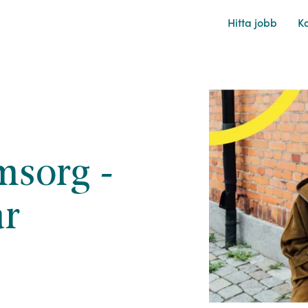
Hitta
jobb
Ka
msorg -
ar