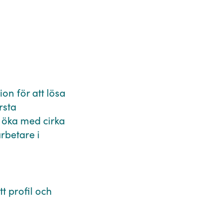
n för att lösa
rsta
s öka med cirka
rbetare i
t profil och