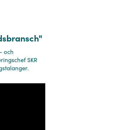
dsbransch"⁠
- och
eringschef SKR
gstalanger.