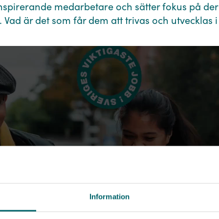
inspirerande medarbetare och sätter fokus på der
 Vad är det som får dem att trivas och utvecklas 
hej@go-care.se
0708 570 080
Namn *
Information
Titel