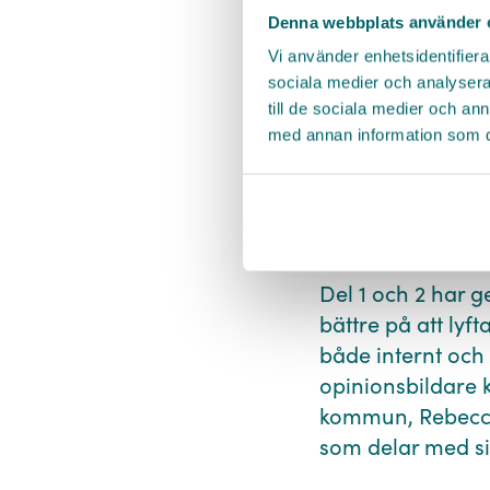
Denna webbplats använder 
Vi använder enhetsidentifierar
sociala medier och analysera 
Bonusmaterial del 2
till de sociala medier och a
med annan information som du 
5 skäl att välja att 
Del 3: ⁠"Ti
Del 1 och 2 har g
bättre på att lyf
både internt och
opinionsbildare 
kommun, Rebecca
som delar med si