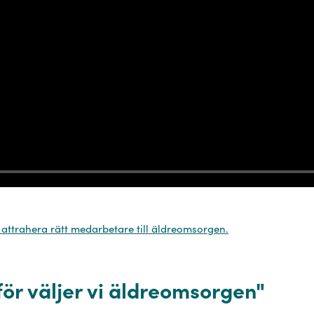
tt attrahera rätt medarbetare till äldreomsorgen.
rför väljer vi äldreomsorgen"⁠