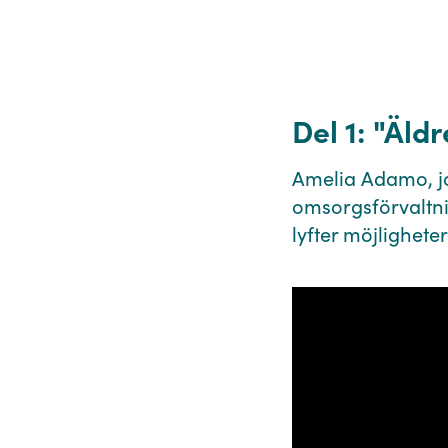
Del 1: ⁠"Äl
Amelia Adamo, jo
omsorgsförvaltni
lyfter möjlighet