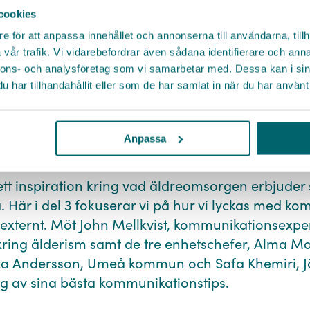
Facebook
cookies
Twitter
e för att anpassa innehållet och annonserna till användarna, tillh
E-post *
Telefonnummer
LinkedIn
vår trafik. Vi vidarebefordrar även sådana identifierare och anna
nnons- och analysföretag som vi samarbetar med. Dessa kan i sin
Messenger
Genom att skicka in mina uppgifter godkänner jag Go Cares
har tillhandahållit eller som de har samlat in när du har använt 
allmänna villkor
. Jag har även tagit del av Go Cares
jobba och utvecklas i äldreomsorgen
E-post
Organisation
personuppgiftspolicy
Kopiera länk
JA TACK
Anpassa
ps för framgångsrik kommunikation
Meddelande
ett inspiration kring vad äldreomsorgen erbjuder 
ta. Här i del 3 fokuserar ⁠vi på hur vi lyckas med 
 externt. Möt John Mellkvist, kommunikationsexpe
Policy
kring ålderism samt de tre enhetschefer, Alma Ma
SKICKA
 Andersson, Umeå kommun och Safa Khemiri, J
g av sina bästa kommunikationstips.