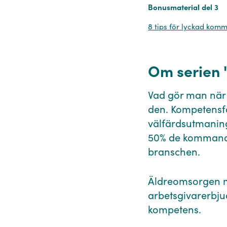
Bonusmaterial del 3
8 tips för lyckad kom
Om serien 
Vad gör man när 
den. Kompetensfö
välfärdsutmaning
50% de kommande
branschen.⁠
Äldreomsorgen må
arbetsgivarerbju
kompetens.⁠