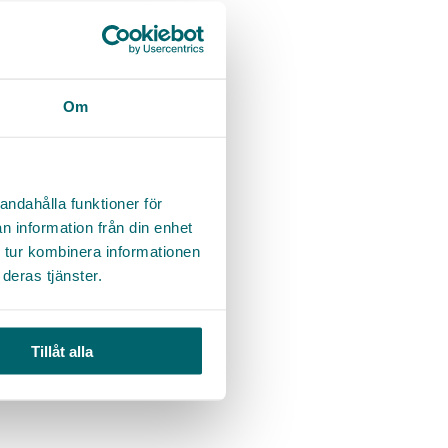
ll egna anställda
bjuds till
ger ni på
ör er?
Om
andahålla funktioner för
k rekrytering
n information från din enhet
t större och
 tur kombinera informationen
 och
deras tjänster.
Tillåt alla