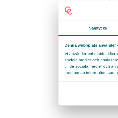
undersköterskor, 
ofta dyr hyrperso
exempel ofta löne
hyrpersonal? När 
Samtycke
Se helheten
Denna webbplats använder 
Vi använder enhetsidentifierar
Personal behöver
sociala medier och analysera 
kräver oftast en 
till de sociala medier och a
verksamhetens kv
med annan information som du 
omsorgstagare.