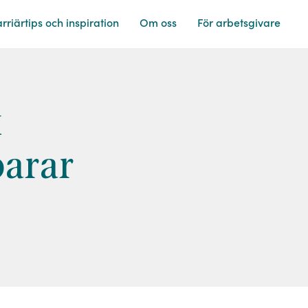
rriärtips och
inspiration
Om
oss
För
arbetsgivare
k
parar