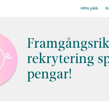
Hitta
jobb
Ka
Framgångsri
rekrytering s
pengar!