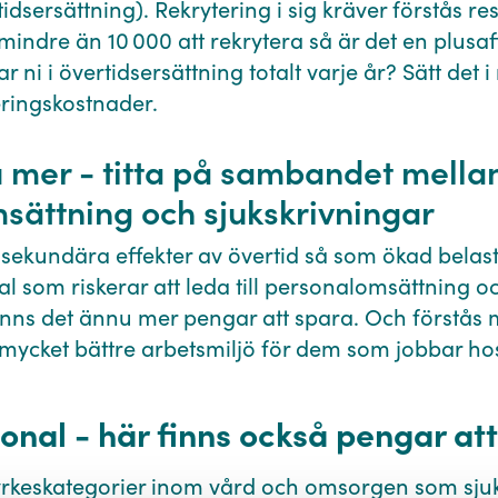
tidsersättning). Rekrytering i sig kräver förstås r
 mindre än 10 000 att rekrytera så är det en plusaf
 ni i övertidsersättning totalt varje år? Sätt det i r
eringskostnader.
mer - titta på sambandet mellan
sättning och sjukskrivningar
l sekundära effekter av övertid så som ökad belas
l som riskerar att leda till personalomsättning o
inns det ännu mer pengar att spara. Och förstås m
 mycket bättre arbetsmiljö för dem som jobbar hos
onal - här finns också pengar at
hej@go-care.se
a yrkeskategorier inom vård och omsorgen som sjuk
0708 570 080