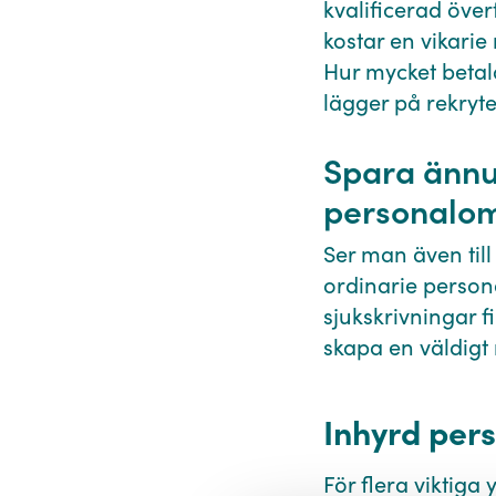
kvalificerad över
kostar en vikarie
Hur mycket betalar
lägger på rekryt
Spara ännu 
personalom
Ser man även til
ordinarie persona
sjukskrivningar f
skapa en väldigt
Inhyrd pers
För flera viktig