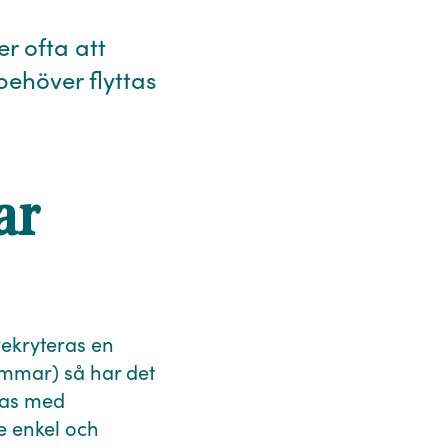
er ofta att
behöver flyttas
ar
Rekryteras en
immar) så har det
sas med
e enkel och