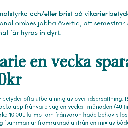
nalstyrka och/eller brist på vikarier betyd
onal ombes jobba övertid, att semestrar 
nal får hyras in dyrt.
arie en vecka spar
0kr
 betyder ofta utbetalning av övertidsersättning. 
täcka upp frånvaro säg en vecka i månaden (40 t
cirka 10 000 kr mot om frånvaron hade behövts lö
ng (summan är framräknad utifrån en mix av båd