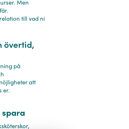
esurser. Men
fär.
elation till vad ni
 övertid,
tning på
ch
öjligheter att
 er.
t spara
sköterskor,