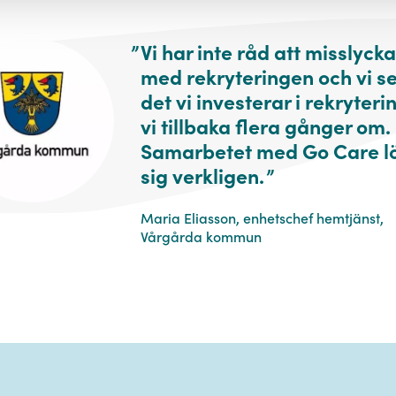
Policy
”
Vi har inte råd att misslyck
SKICKA
med rekryteringen och vi se
det vi investerar i rekryteri
vi tillbaka flera gånger om.
Samarbetet med Go Care l
sig verkligen.
”
Maria Eliasson, enhetschef hemtjänst,
Vårgårda kommun