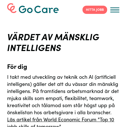
HITTA JOBB
HITTA JOBB
VÄRDET AV MÄNSKLIG
VAD INNEBÄR EGENTLIGEN JOBBET?
INTELLIGENS
SVAR PÅ VANLIGA FRÅGOR
VAD PASSAR DIG
För dig
Funktionsstöd
I takt med utveckling av teknik och AI (artificiell
intelligens) gäller det att du vässar din mänsklig
Äldreomsorg
intelligens. På framtidens arbetsmarknad är det
Socialpsykiatri
mjuka skills som empati, flexibilitet, teamwork,
kreativitet och tålamod som står högst upp på
VÄRDET AV MÄNSKLIG INTELLIGENS
önskelistan hos arbetsgivare i alla branscher.
Läs artikel från World Economic Forum "Top 10
ARGUMENT ATT VÄLJA VÅRD OCH
jobb skills of tomorrow".