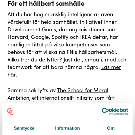
För ett hållbart samhälle
Att du har hög mänsklig intelligens är även
värdefullt för hela samhället. Initiativet Inner
Development Goals, där organisationer som
Harvard, Google, Spotify och IKEA deltar, har
nämligen tittat på vilka kompetenser som
behövs för att vi ska nå FN:s hållbarhetsmål.
Vilka tror du de lyfter? Just det, empati, mod och
teamwork för att bara nämna några.
Läs mer
här.
Samma sak lyfts av
The School for Moral
Ambition
, ett internationellt initiativ som fått
mycket uppmärksamhet. De uppmuntrar fler att
rikta sin kompetens, sin karriär och driv mot det
som verkligen spelar roll: att göra samhället och
världen bättre. Här behövs personer som vågar
Samtycke
Information
Om