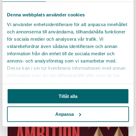
ta ansvar, fatta kloka beslut och som bry sig om
andra. Förmågor du tränar varje dag i vård och
din e-post.
omsorg.
Denna webbplats använder cookies
Vi använder enhetsidentifierare för att anpassa innehållet
Stockholm
Semestervikariat
Att bidra till ett hållbart samhälle är ännu en
och annonserna till användarna, tillhandahålla funktioner
Facebook
superstark anledning till att träna just dessa
för sociala medier och analysera vår trafik. Vi
Twitter
skills i vård och omsorg i sommar.
vidarebefordrar även sådana identifierare och annan
LinkedIn
information från din enhet till de sociala medier och
annons- och analysföretag som vi samarbetar med.
Messenger
Dessa kan i sin tur kombinera informationen med annan
Genom att skicka in mina uppgifter
godkänner jag Go Cares
E-post
allmänna villkor
.
information som du har tillhandahållit eller som de har
Genom att skicka in mina uppgifter
Jag har även tagit del av Go Cares
godkänner jag Go Cares
allmänna villkor
.
personuppgiftspolicy
Kopiera länk
samlat in när du har använt deras tjänster.
Jag har även tagit del av Go Cares
personuppgiftspolicy
Tillåt alla
Anpassa