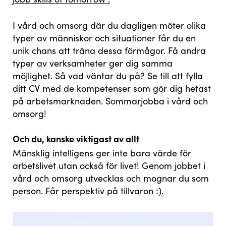
OMSORG I SOMMAR
För dig som söker jobb
I vård och omsorg där du dagligen möter olika
typer av människor och situationer får du en
För dig som pluggar
unik chans att träna dessa förmågor. Få andra
För dig som är vårdstudent
typer av verksamheter ger dig samma
För dig som är jobbonär
möjlighet. Så vad väntar du på? Se till att fylla
ditt CV med de kompetenser som gör dig hetast
HUR SKA DEN SOM HJÄLPER DIG VARA?
på arbetsmarknaden. Sommarjobba i vård och
omsorg!
FÖRBERD DIG INFÖR JOBBSTART
Och du, kanske viktigast av allt
Öka chanserna att få jobbet
Mänsklig intelligens ger inte bara värde för
Fråga oss
arbetslivet utan också för livet! Genom jobbet i
vård och omsorg utvecklas och mognar du som
person. Får perspektiv på tillvaron :).