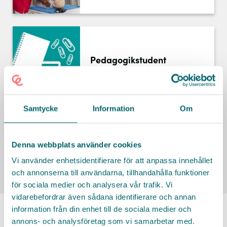
OMSORG I SOMMAR
För dig som söker jobb
För dig som pluggar
För dig som är vårdstudent
Pedagogikstudent
För dig som är jobbonär
HUR SKA DEN SOM HJÄLPER DIG VARA?
Samtycke
Information
Om
FÖRBERD DIG INFÖR JOBBSTART
din e-post.
Socionomstudent
Öka chanserna att få jobbet
Denna webbplats använder cookies
Fråga oss
Vi använder enhetsidentifierare för att anpassa innehållet
Stockholm
Semestervikariat
och annonserna till användarna, tillhandahålla funktioner
Facebook
för sociala medier och analysera vår trafik. Vi
Twitter
vidarebefordrar även sådana identifierare och annan
LinkedIn
information från din enhet till de sociala medier och
HITTA SOMMARJOBB I
annons- och analysföretag som vi samarbetar med.
Messenger