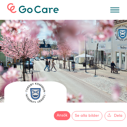
För arbetsgivare
Ansök
Se alla bilder
Dela