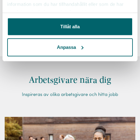
arbetsgivare. Karriär- och utbildningsmöjligheter.
information som du har tillhandahållit eller som de har
samlat in när du har använt deras tjänster.
Undersköterska
Äldreomsorg
Äldreboende
Tillåt alla
Anpassa
Arbetsgivare nära dig
Inspireras av olika arbetsgivare och hitta jobb