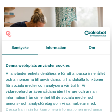
Samtycke
Information
Om
Denna webbplats använder cookies
Vi använder enhetsidentifierare för att anpassa innehållet
och annonserna till användarna, tillhandahålla funktioner
Undersköterska till Villa Ängby
för sociala medier och analysera vår trafik. Vi
vidarebefordrar även sådana identifierare och annan
Knivsta
information från din enhet till de sociala medier och
Höjdpunkter:
Utbildning för att du ska lyckas. Trygga
annons- och analysföretag som vi samarbetar med.
villkor och flera förmåner. En av Sveriges bästa
Dessa kan i sin tur kombinera informationen med annan