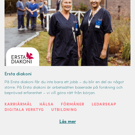
Ersta diakoni
På Ersta diakoni får du inte bara ett jobb – du blir en del av något
större. På Ersta diakoni är arbetssätten baserade på forskning och
beprövad erfarenhet – vi vill göra rätt från början.
KARRIÄRMÅL
HÄLSA
FÖRMÅNER
LEDARSKAP
DIGITALA VERKTYG
UTBILDNING
Läs mer