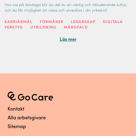
Hos oss på Vardaga blir du del av en vänlig och inkluderande kultur,
och du får möjlighet att växa och utvecklas i din yrkesroll.
KARRIÄRMÅL
FÖRMÅNER
LEDARSKAP
DIGITALA
VERKTYG
UTBILDNING
MÅNGFALD
Läs mer
Kontakt
Alla arbetsgivare
Sitemap