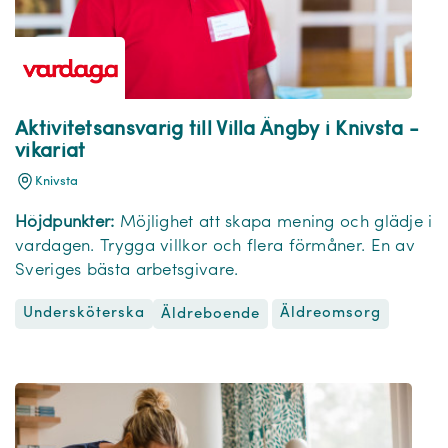
Aktivitetsansvarig till Villa Ängby i Knivsta -
vikariat
Knivsta
Höjdpunkter:
Möjlighet att skapa mening och glädje i
vardagen.
Trygga villkor och flera förmåner. En av
Sveriges bästa arbetsgivare.
Undersköterska
Äldreomsorg
Äldreboende