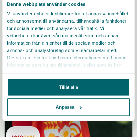
Denna webbplats använder cookies
Vi använder enhetsidentifierare för att anpassa innehållet
Arbetsgivare nära dig
och annonserna till användarna, tillhandahålla funktioner
för sociala medier och analysera vår trafik. Vi
Inspireras av olika arbetsgivare och hitta jobb
vidarebefordrar även sådana identifierare och annan
information från din enhet till de sociala medier och
annons- och analysföretag som vi samarbetar med.
Dessa kan i sin tur kombinera informationen med annan
information som du har tillhandahållit eller som de har
samlat in när du har använt deras tjänster.
Tillåt alla
Anpassa