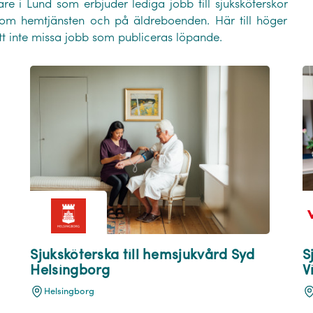
re i Lund som erbjuder lediga jobb till sjuksköterskor
om hemtjänsten och på äldreboenden. Här till höger
tt inte missa jobb som publiceras löpande.
Sjuksköterska till hemsjukvård Syd
S
Helsingborg
V
Helsingborg