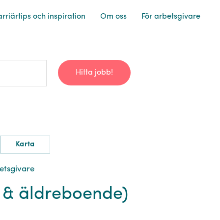
rriärtips och inspiration
Om oss
För arbetsgivare
Hitta jobb!
Karta
betsgivare
t & äldreboende)