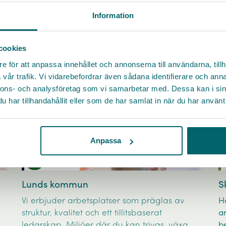
Inspireras av olika arbetsgivare och hitta jobb
Information
cookies
e för att anpassa innehållet och annonserna till användarna, tillh
vår trafik. Vi vidarebefordrar även sådana identifierare och anna
nnons- och analysföretag som vi samarbetar med. Dessa kan i sin
har tillhandahållit eller som de har samlat in när du har använt 
Anpassa
Lunds kommun
S
Vi erbjuder arbetsplatser som präglas av
H
struktur, kvalitet och ett tillitsbaserat
a
ledarskap. Miljöer där du kan trivas, växa
b