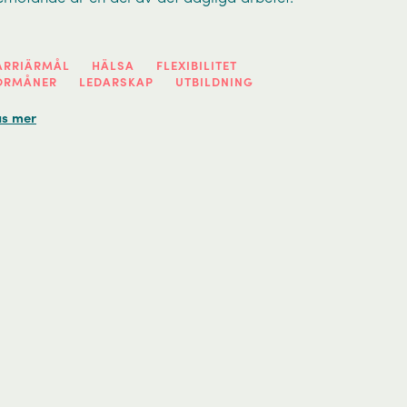
ARRIÄRMÅL
HÄLSA
FLEXIBILITET
ÖRMÅNER
LEDARSKAP
UTBILDNING
äs mer