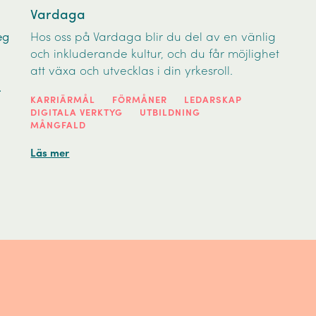
Vardaga
eg
Hos oss på Vardaga blir du del av en vänlig
och inkluderande kultur, och du får möjlighet
att växa och utvecklas i din yrkesroll.
.
KARRIÄRMÅL
FÖRMÅNER
LEDARSKAP
DIGITALA VERKTYG
UTBILDNING
MÅNGFALD
Läs mer