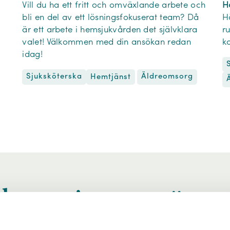
Vill du ha ett fritt och omväxlande arbete och
H
bli en del av ett lösningsfokuserat team? Då
H
är ett arbete i hemsjukvården det självklara
r
valet! Välkommen med din ansökan redan
k
idag!
Sjuksköterska
Äldreomsorg
Hemtjänst
betsgivare nära 