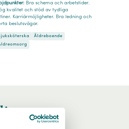
öjdpunkter:
Bra schema och arbetstider.
ög kvalitet och stöd av tydliga
utiner. Karriärmöjligheter. Bra ledning och
orta beslutsvägar.
Sjuksköterska
Äldreboende
Äldreomsorg
dig