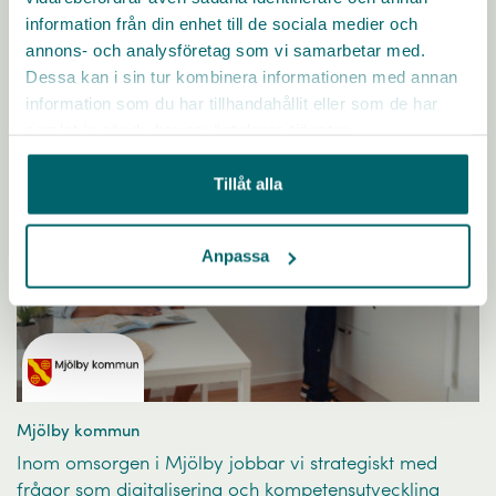
Läs mer
information från din enhet till de sociala medier och
annons- och analysföretag som vi samarbetar med.
Dessa kan i sin tur kombinera informationen med annan
information som du har tillhandahållit eller som de har
samlat in när du har använt deras tjänster.
Tillåt alla
Anpassa
Mjölby kommun
Inom omsorgen i Mjölby jobbar vi strategiskt med
frågor som digitalisering och kompetensutveckling