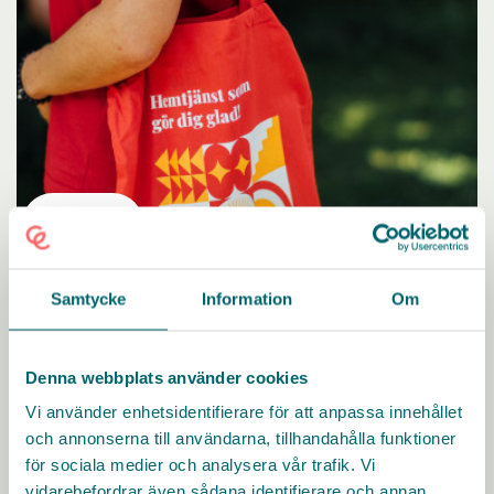
AdeoCare
Samtycke
Information
Om
Vi på AdeoCare brinner för vår uppgift och vi vill vara
den mest glädjande hemtjänsten. Är du driven, idérik
Denna webbplats använder cookies
och nyfiken? Här får du möjlighet att klättra och
utvecklas utifrån dina intressen.
Vi använder enhetsidentifierare för att anpassa innehållet
och annonserna till användarna, tillhandahålla funktioner
KARRIÄRMÅL
FÖRMÅNER
LEDARSKAP
DIGITALA
för sociala medier och analysera vår trafik. Vi
VERKTYG
UTBILDNING
vidarebefordrar även sådana identifierare och annan