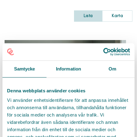
Lista
Karta
Samtycke
Information
Om
Denna webbplats använder cookies
Vi använder enhetsidentifierare för att anpassa innehållet
och annonserna till användarna, tillhandahålla funktioner
för sociala medier och analysera vår trafik. Vi
Fagersta, Sjuksköterska,
HSL-team
vidarebefordrar även sådana identifierare och annan
Sjuksköterska till Hälso- och
information från din enhet till de sociala medier och
annons- och analysföretag som vi samarbetar med.