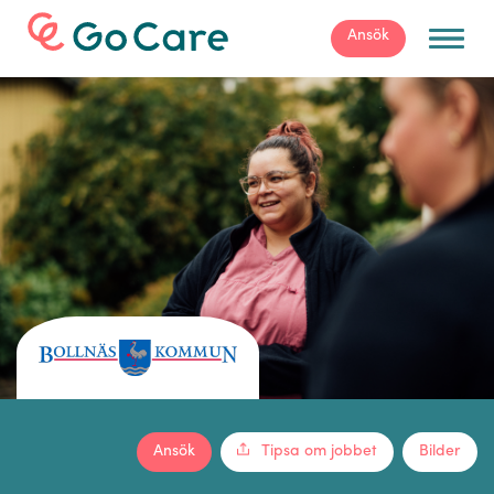
För arbetsgivare
Ansök
Ansök
Tipsa om jobbet
Bilder