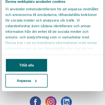
Denna webbplats använder cookies
Vi använder enhetsidentifierare för att anpassa innehållet
och annonserna till användarna, tillhandahålla funktioner
för sociala medier och analysera vår trafik. Vi
vidarebefordrar även sådana identifierare och annan
KONTAKT
information från din enhet till de sociala medier och
Har du frågor, tveka inte att höra av dig!
annons- och analysföretag som vi samarbetar med.
Ann-Sofie Rådlund
Dessa kan i sin tur kombinera informationen med annan
0278-25420
information som du har tillhandahållit eller som de har
samlat in när du har använt deras tjänster.
Facklig kontakt
Henrik Rubensson
Tillåt alla
0278-25637
Besök Bollnäs kommuns hemsida
Anpassa
Sociala medier