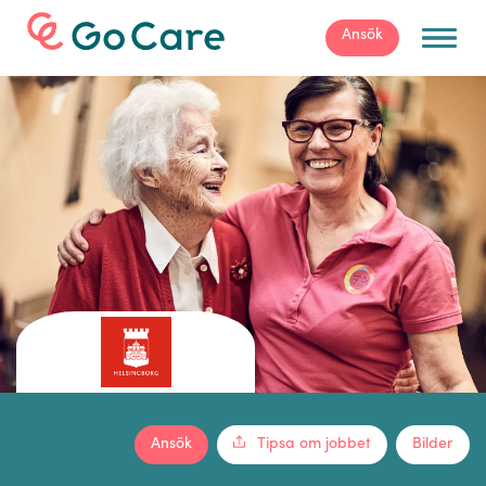
För arbetsgivare
Ansök
Ansök
Tipsa om jobbet
Bilder