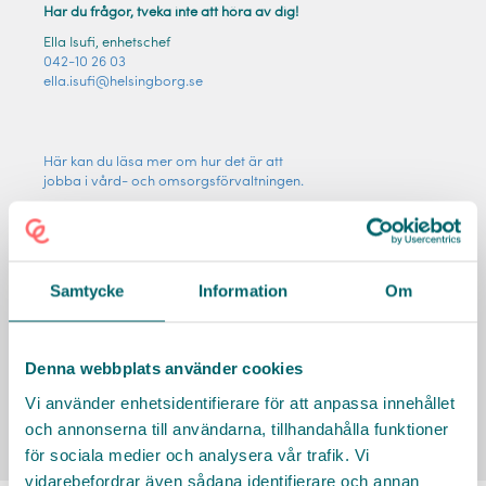
Har du frågor, tveka inte att höra av dig!
Ella Isufi, enhetschef
042-10 26 03
ella.isufi@helsingborg.se
Här kan du läsa mer om hur det är att
jobba i vård- och omsorgsförvaltningen.
Här kan du läsa mer om vad vi erbjuder dig.
Mer om oss
Samtycke
Information
Om
Se alla lediga jobb
Denna webbplats använder cookies
Vi använder enhetsidentifierare för att anpassa innehållet
och annonserna till användarna, tillhandahålla funktioner
Läs mer om Helsingborgs stad
för sociala medier och analysera vår trafik. Vi
vidarebefordrar även sådana identifierare och annan