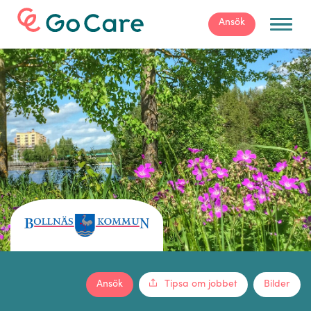
För arbetsgivare
Ansök
Ansök
Tipsa om jobbet
Bilder