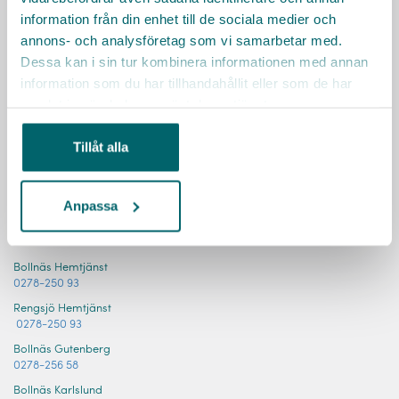
information från din enhet till de sociala medier och
annons- och analysföretag som vi samarbetar med.
Dessa kan i sin tur kombinera informationen med annan
information som du har tillhandahållit eller som de har
KONTAKT
samlat in när du har använt deras tjänster.
Har du frågor om tjänsten, tveka inte att höra av dig!
Kilafors hemtjänst
Tillåt alla
0278-254 22
Kilafors Hällagården
0278-254 26
Anpassa
Arbrå htj/Ängslunda
0278-254 14
Bollnäs Hemtjänst
0278-250 93
Rengsjö Hemtjänst
0278-250 93
Bollnäs Gutenberg
0278-256 58
Bollnäs Karlslund