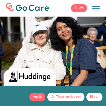
För arbetsgivare
Ansök
Ansök
Tipsa om jobbet
Bilder