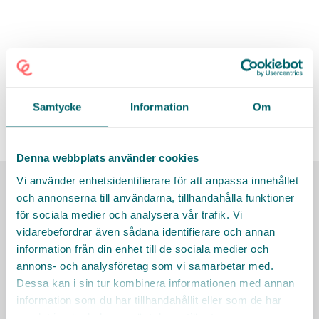
Vi erbjuder
Din roll
Samtycke
Information
Om
Din kunskap och erfarenhet
Denna webbplats använder cookies
Vi använder enhetsidentifierare för att anpassa innehållet
Här finns vi
och annonserna till användarna, tillhandahålla funktioner
för sociala medier och analysera vår trafik. Vi
vidarebefordrar även sådana identifierare och annan
information från din enhet till de sociala medier och
annons- och analysföretag som vi samarbetar med.
Dessa kan i sin tur kombinera informationen med annan
information som du har tillhandahållit eller som de har
samlat in när du har använt deras tjänster.