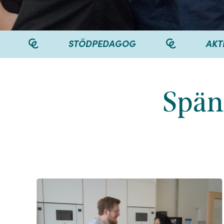
OG
AKTIVITETSCOACH
Spän