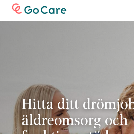
Hitta ditt drömj
äldreomsorg och