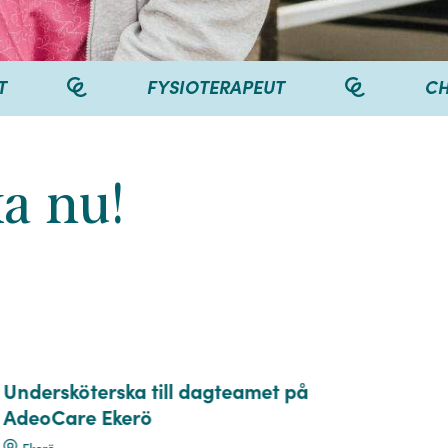
EUT
CHEF
STÖDBITR
a nu!
Undersköterska till dagteamet på
Stö
AdeoCare Ekerö
dag
Ekerö
L