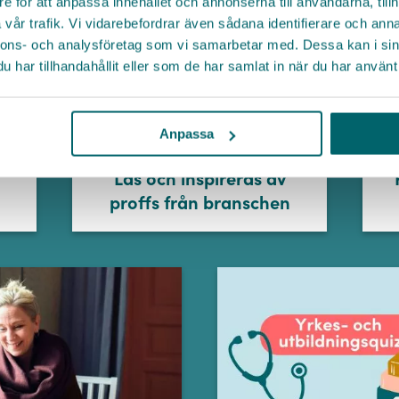
e för att anpassa innehållet och annonserna till användarna, tillh
E-post *
Telefonnummer
LinkedIn
vår trafik. Vi vidarebefordrar även sådana identifierare och anna
nnons- och analysföretag som vi samarbetar med. Dessa kan i sin
Messenger
Genom att skicka in mina uppgifter godkänner jag Go Cares
har tillhandahållit eller som de har samlat in när du har använt 
allmänna villkor
. Jag har även tagit del av Go Cares
E-post
Organisation
personuppgiftspolicy
Kopiera länk
JA TACK
Anpassa
Meddelande
Läs och inspireras av
proffs från branschen
Policy
SKICKA