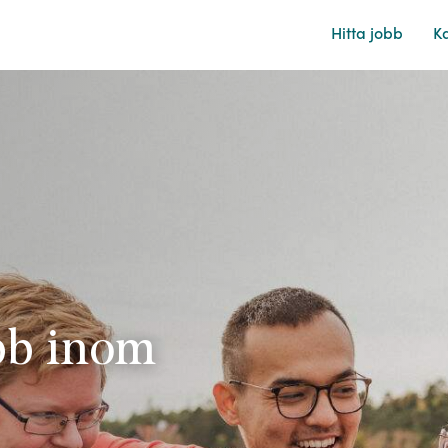
Hitta
jobb
Ka
obb inom