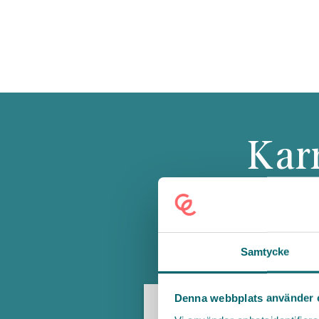
Karr
Här hittar du
funk
Samtycke
Denna webbplats använder 