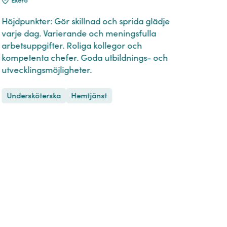
Höjdpunkter: Gör skillnad och sprida glädje
Höj
varje dag. Varierande och meningsfulla
erbj
arbetsuppgifter. Roliga kollegor och
bem
kompetenta chefer. Goda utbildnings- och
oms
utvecklingsmöjligheter.
St
Undersköterska
Hemtjänst