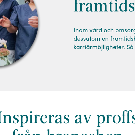
framtid
Inom vård och omsorg 
dessutom en framtidsb
karriärmöjligheter. S
Inspireras av proff